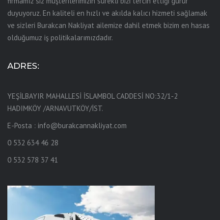
firmamız siz müşterilerimizin sürekli bizi tercih ettiği gurur
duyuyoruz. En kaliteli en hızlı ve akılda kalıcı hizmeti sağlamak
ve sizleri Burakcan Nakliyat ailemize dahil etmek bizim en hasas
olduğumuz iş politikalarımızdadır.
ADRES:
YEŞİLBAYIR MAHALLESİ İSLAMBOL CADDESİ NO:32/1-2
HADIMKÖY /ARNAVUTKÖY/İST.
E-Posta :
info@burakcannakliyat.com
0 532 634 46 28
0 532 578 37 41